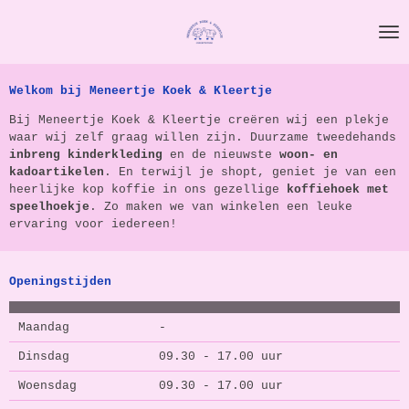
Ga
direct
naar
de
hoofdinhoud
Welkom bij Meneertje Koek & Kleertje
Bij Meneertje Koek & Kleertje creëren wij een plekje
waar wij zelf graag willen zijn. Duurzame tweedehands
inbreng
kinderkleding
en de nieuwste
woon- en
kadoartikelen
. En terwijl je shopt, geniet je van een
heerlijke kop koffie in ons gezellige
koffiehoek met
speelhoekje
. Zo maken we van winkelen een leuke
ervaring voor iedereen!
Openingstijden
Maandag
-
Dinsdag
09.30 - 17.00 uur
Woensdag
09.30 - 17.00 uur